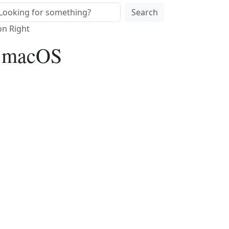
Search
on Right
he macOS