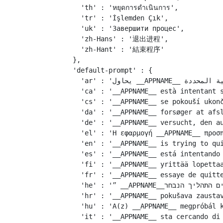
    'th' : 'หยุดการดำเนินการ',

    'tr' : 'İşlemden Çık',

    'uk' : 'Завершити процес',

    'zh-Hans' : '退出进程',

    'zh-Hant' : '結束程序'

  },

  'default-prompt' : {

    'ar' : 'يحاول __APPNAME__ إنهاء العملية المحددة.',

    'ca' : '__APPNAME__ està intentant s
    'cs' : '__APPNAME__ se pokouší ukonč
    'da' : '__APPNAME__ forsøger at afsl
    'de' : '__APPNAME__ versucht, den au
    'el' : 'Η εφαρμογή __APPNAME__ προσπ
    'en' : '__APPNAME__ is trying to qui
    'es' : '__APPNAME__ está intentando 
    'fi' : '__APPNAME__ yrittää lopettaa
    'fr' : '__APPNAME__ essaye de quitte
    'he' : '״ __APPNAME__״ מבקש לסיים התהליך הנבחר.',

    'hr' : '__APPNAME__ pokušava zaustav
    'hu' : 'A(z) __APPNAME__ megpróbál k
    'it' : '__APPNAME__ sta cercando di 