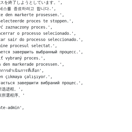
プロセスを終了しようとしています。',

 프로세스를 종료하려고 합니다.',

e den markerte prosessen.',

electeerde proces te stoppen.',

ć zaznaczony proces.',

cerrar o processo selecionado.',

ar sair do processo seleccionado.',

ine procesul selectat.',

ется завершить выбранный процесс.',

ť vybraný proces.',

 den markerade processen.',

รดำเนินการที่เลือก',

n çıkmaya çalışıyor.',

ається завершити вибраний процес.',

出所选进程。',

結束所選程序。'

te-admin',
