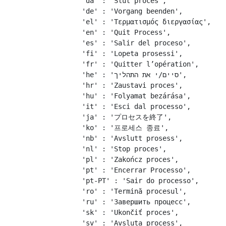
    'da' : 'Slut proces',

    'de' : 'Vorgang beenden',

    'el' : 'Τερματισμός διεργασίας',

    'en' : 'Quit Process',

    'es' : 'Salir del proceso',

    'fi' : 'Lopeta prosessi',

    'fr' : 'Quitter l’opération',

    'he' : 'סיים/י את התהליך',

    'hr' : 'Zaustavi proces',

    'hu' : 'Folyamat bezárása',

    'it' : 'Esci dal processo',

    'ja' : 'プロセスを終了',

    'ko' : '프로세스 종료',

    'nb' : 'Avslutt prosess',

    'nl' : 'Stop proces',

    'pl' : 'Zakończ proces',

    'pt' : 'Encerrar Processo',

    'pt-PT' : 'Sair do processo',

    'ro' : 'Termină procesul',

    'ru' : 'Завершить процесс',

    'sk' : 'Ukončiť proces',

    'sv' : 'Avsluta process',
