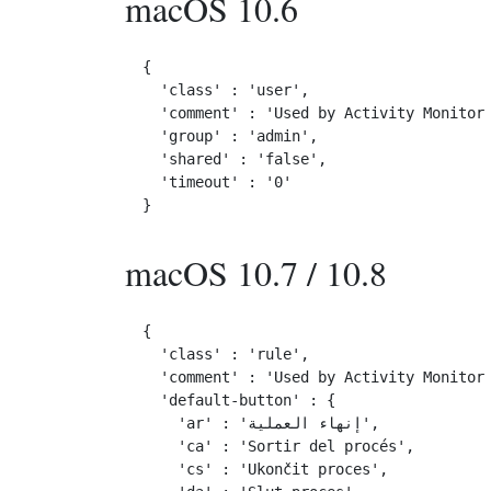
macOS 10.6
{

  'class' : 'user',

  'comment' : 'Used by Activity Monitor 
  'group' : 'admin',

  'shared' : 'false',

  'timeout' : '0'

macOS 10.7 / 10.8
{

  'class' : 'rule',

  'comment' : 'Used by Activity Monitor 
  'default-button' : {

    'ar' : 'إنهاء العملية',

    'ca' : 'Sortir del procés',

    'cs' : 'Ukončit proces',
