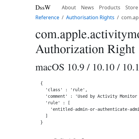
DssW
About
News
Products
Store
Reference
Authorisation Rights
com.app
com.apple.activitym
Authorization Right
macOS 10.9 / 10.10 / 10.1
{

  'class' : 'rule',

  'comment' : 'Used by Activity Monitor 
  'rule' : [

    'entitled-admin-or-authenticate-admi
  ]
