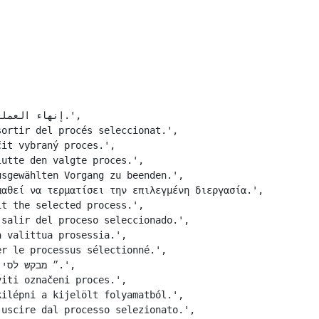
ortir del procés seleccionat.',

it vybraný proces.',

utte den valgte proces.',

sgewählten Vorgang zu beenden.',

αθεί να τερματίσει την επιλεγμένη διεργασία.',

t the selected process.',

salir del proceso seleccionado.',

 valittua prosessia.',

r le processus sélectionné.',

iti označeni proces.',

ilépni a kijelölt folyamatból.',

uscire dal processo selezionato.',
