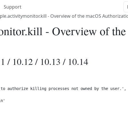
Support
le.activitymonitor.kill - Overview of the macOS Authorizati
onitor.kill - Overview of t
1 / 10.12 / 10.13 / 10.14
to authorize killing processes not owned by the user.',

n'
