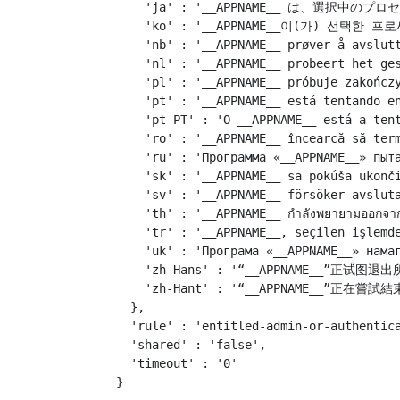
    'ja' : '__APPNAME__ は、選択中の
    'ko' : '__APPNAME__이(가) 선택한
    'nb' : '__APPNAME__ prøver å avslutt
    'nl' : '__APPNAME__ probeert het ges
    'pl' : '__APPNAME__ próbuje zakończy
    'pt' : '__APPNAME__ está tentando en
    'pt-PT' : 'O __APPNAME__ está a tent
    'ro' : '__APPNAME__ încearcă să term
    'ru' : 'Программа «__APPNAME__» пыта
    'sk' : '__APPNAME__ sa pokúša ukonči
    'sv' : '__APPNAME__ försöker avsluta
    'th' : '__APPNAME__ กำลังพยายามออกจากกา
    'tr' : '__APPNAME__, seçilen işlemde
    'uk' : 'Програма «__APPNAME__» намаг
    'zh-Hans' : '“__APPNAME__”正试图退
    'zh-Hant' : '“__APPNAME__”正在嘗試
  },

  'rule' : 'entitled-admin-or-authentica
  'shared' : 'false',

  'timeout' : '0'
