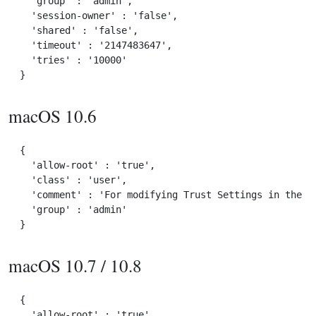
  'group' : 'admin',

  'session-owner' : 'false',

  'shared' : 'false',

  'timeout' : '2147483647',

  'tries' : '10000'

macOS 10.6
{

  'allow-root' : 'true',

  'class' : 'user',

  'comment' : 'For modifying Trust Settings in the Lo
  'group' : 'admin'

macOS 10.7 / 10.8
{

  'allow-root' : 'true',
