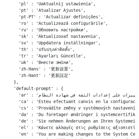
    'pl' : 'Uaktualnij ustawienia',

    'pt' : 'Atualizar Ajustes',

    'pt-PT' : 'Actualizar definições',

    'ro' : 'Actualizează configurările',

    'ru' : 'Обновить настройки',

    'sk' : 'Aktualizovať nastavenia',

    'sv' : 'Uppdatera inställningar',

    'th' : 'ปรับปรุงค่าติดตั้ง',

    'tr' : 'Ayarları Güncelle',

    'uk' : 'Внести зміни',

    'zh-Hans' : '更新设置',

    'zh-Hant' : '更新設定'

  },

  'default-prompt' : {

    'ar' : 'أنت تقوم بإجراء تغييرات على إعدادات الثقة في شهادة النظام.',

    'ca' : 'Esteu efectuant canvis en la configuració
    'cs' : 'Provádíte změny v systémových nastaveních
    'da' : 'Du foretager ændringer i systemcertifikat
    'de' : 'Sie nehmen Änderungen an Ihren Systemeins
    'el' : 'Κάνετε αλλαγές στις ρυθμίσεις αξιοπιστίας
    'en' : 'You are making changes to the System Cert