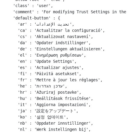
  'class' : 'user',

  'comment' : 'For modifying Trust Settings in the Lo
  'default-button' : {

    'ar' : 'تحديث الإعدادات',

    'ca' : 'Actualitzar la configuració',

    'cs' : 'Aktualizovat nastavení',

    'da' : 'Opdater indstillinger',

    'de' : 'Einstellungen aktualisieren',

    'el' : 'Ενημέρωση ρυθμίσεων',

    'en' : 'Update Settings',

    'es' : 'Actualizar ajustes',

    'fi' : 'Päivitä asetukset',

    'fr' : 'Mettre à jour les réglages',

    'he' : 'עדכן הגדרות',

    'hr' : 'Ažuriraj postavke',

    'hu' : 'Beállítások frissítése',

    'it' : 'Aggiorna impostazioni',

    'ja' : '設定をアップデート',

    'ko' : '설정 업데이트',

    'nb' : 'Oppdater innstillinger',

    'nl' : 'Werk instellingen bij',
