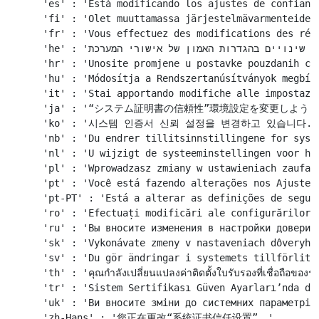
    'es' : 'Está modificando los ajustes de confianza
    'fi' : 'Olet muuttamassa järjestelmävarmenteiden 
    'fr' : 'Vous effectuez des modifications des régl
    'he' : 'הינך עורך/ת שינויים בהגדרות האמון של אישורי המערכת.',

    'hr' : 'Unosite promjene u postavke pouzdanih cer
    'hu' : 'Módosítja a Rendszertanúsítványok megbízh
    'it' : 'Stai apportando modifiche alle impostazio
    'ja' : '“システム証明書の信頼性”環境設定を変更しようと
    'ko' : '시스템 인증서 신뢰 설정을 변경하고 있습니다.',
    'nb' : 'Du endrer tillitsinnstillingene for syste
    'nl' : 'U wijzigt de systeeminstellingen voor het
    'pl' : 'Wprowadzasz zmiany w ustawieniach zaufani
    'pt' : 'Você está fazendo alterações nos Ajustes 
    'pt-PT' : 'Está a alterar as definições de segura
    'ro' : 'Efectuați modificări ale configurărilor d
    'ru' : 'Вы вносите изменения в настройки доверия 
    'sk' : 'Vykonávate zmeny v nastaveniach dôveryhod
    'sv' : 'Du gör ändringar i systemets tillförlitli
    'th' : 'คุณกำลังเปลี่ยนแปลงค่าติดตั้งใบรับรองที่เชื่อถือของร
    'tr' : 'Sistem Sertifikası Güven Ayarları’nda değ
    'uk' : 'Ви вносите зміни до системних параметрів 
    'zh-Hans' : '您正在更改“系统证书信任设置”。',
