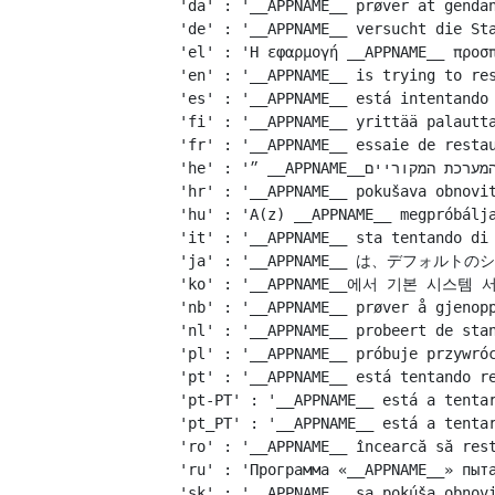
    'da' : '__APPNAME__ prøver at gendan
    'de' : '__APPNAME__ versucht die Sta
    'el' : 'Η εφαρμογή __APPNAME__ προσπ
    'en' : '__APPNAME__ is trying to res
    'es' : '__APPNAME__ está intentando 
    'fi' : '__APPNAME__ yrittää palautta
    'fr' : '__APPNAME__ essaie de restau
    'he' : '״ __APPNAME__״ מבקש לשחזר את גופני המערכת המקוריים.',

    'hr' : '__APPNAME__ pokušava obnovit
    'hu' : 'A(z) __APPNAME__ megpróbálja
    'it' : '__APPNAME__ sta tentando di 
    'ja' : '__APPNAME__ は、デフォ
    'ko' : '__APPNAME__에서 기본 시스
    'nb' : '__APPNAME__ prøver å gjenopp
    'nl' : '__APPNAME__ probeert de stan
    'pl' : '__APPNAME__ próbuje przywróc
    'pt' : '__APPNAME__ está tentando re
    'pt-PT' : '__APPNAME__ está a tentar
    'pt_PT' : '__APPNAME__ está a tentar
    'ro' : '__APPNAME__ încearcă să rest
    'ru' : 'Программа «__APPNAME__» пыта
    'sk' : '__APPNAME__ sa pokúša obnovi