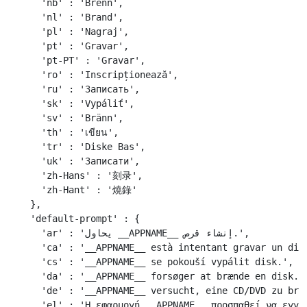
    'nb' : 'Brenn',

    'nl' : 'Brand',

    'pl' : 'Nagraj',

    'pt' : 'Gravar',

    'pt-PT' : 'Gravar',

    'ro' : 'Inscripționează',

    'ru' : 'Записать',

    'sk' : 'Vypáliť',

    'sv' : 'Bränn',

    'th' : 'เขียน',

    'tr' : 'Diske Bas',

    'uk' : 'Записати',

    'zh-Hans' : '刻录',

    'zh-Hant' : '燒錄'

  },

  'default-prompt' : {

    'ar' : 'يحاول __APPNAME__ إنشاء قرص.',

    'ca' : '__APPNAME__ està intentant gravar un disc
    'cs' : '__APPNAME__ se pokouší vypálit disk.',

    'da' : '__APPNAME__ forsøger at brænde en disk.',
    'de' : '__APPNAME__ versucht, eine CD/DVD zu bren
    'el' : 'Η εφαρμογή __APPNAME__ προσπαθεί να εγγρά