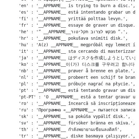
    'en' : '__APPNAME__ is trying to burn a disc.',

    'es' : '__APPNAME__ está intentando grabar un dis
    'fi' : '__APPNAME__ yrittää polttaa levyn.',

    'fr' : '__APPNAME__ essaye de graver un disque.',
    'he' : '״ __APPNAME__״ מבקש לצרוב תקליטור.',

    'hr' : '__APPNAME__ pokušava snimiti disk.',

    'hu' : 'A(z) __APPNAME__ megpróbál egy lemezt írn
    'it' : '__APPNAME__ sta cercando di masterizzare 
    'ja' : '__APPNAME__ はディスクを作成しようとしています
    'ko' : '__APPNAME__이(가) 디스크를 구우려고 합니다.'
    'nb' : '__APPNAME__ prøver å brenne en plate.',

    'nl' : '__APPNAME__ probeert een schijf te brande
    'pl' : '__APPNAME__ próbuje nagrać na płycie.',

    'pt' : '__APPNAME__ está tentando gravar um disco
    'pt-PT' : 'O __APPNAME__ está a tentar gravar um 
    'ro' : '__APPNAME__ încearcă să inscripționeaze u
    'ru' : 'Программа «__APPNAME__» пытается записать
    'sk' : '__APPNAME__ sa pokúša vypáliť disk.',

    'sv' : '__APPNAME__ försöker bränna en skiva.',

    'th' : '__APPNAME__ กำลังพยายามเขียนลงดิสก์',

    'tr' : '__APPNAME__, diske basmaya çalışıyor.',
