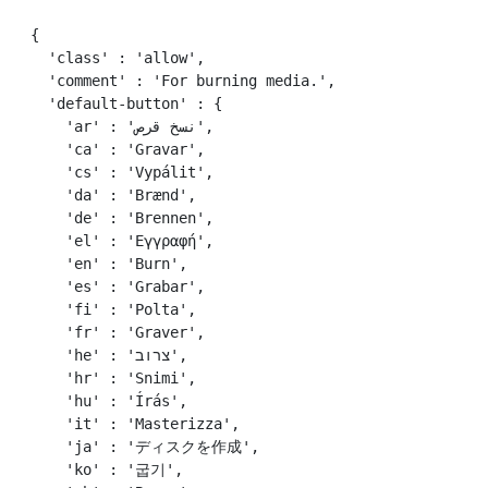
{

  'class' : 'allow',

  'comment' : 'For burning media.',

  'default-button' : {

    'ar' : 'نسخ قرص',

    'ca' : 'Gravar',

    'cs' : 'Vypálit',

    'da' : 'Brænd',

    'de' : 'Brennen',

    'el' : 'Εγγραφή',

    'en' : 'Burn',

    'es' : 'Grabar',

    'fi' : 'Polta',

    'fr' : 'Graver',

    'he' : 'צרוב',

    'hr' : 'Snimi',

    'hu' : 'Írás',

    'it' : 'Masterizza',

    'ja' : 'ディスクを作成',

    'ko' : '굽기',
