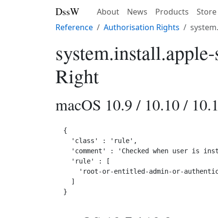
DssW
About
News
Products
Store
Reference
Authorisation Rights
system.
system.install.apple
Right
macOS 10.9 / 10.10 / 10.1
{

  'class' : 'rule',

  'comment' : 'Checked when user is inst
  'rule' : [

    'root-or-entitled-admin-or-authentic
  ]
