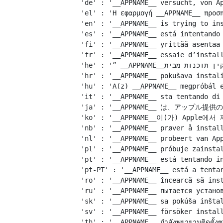
    'de' : '__APPNAME__ versucht, von Ap
    'el' : 'Η εφαρμογή __APPNAME__ προσπ
    'en' : '__APPNAME__ is trying to ins
    'es' : '__APPNAME__ está intentando 
    'fi' : '__APPNAME__ yrittää asentaa 
    'fr' : '__APPNAME__ essaie d’install
    'he' : '״ __APPNAME__״ מבקש להתקין תוכנות מבית Apple.',

    'hr' : '__APPNAME__ pokušava instali
    'hu' : 'A(z) __APPNAME__ megpróbál e
    'it' : '__APPNAME__ sta tentando di 
    'ja' : '__APPNAME__ は、アッ
    'ko' : '__APPNAME__이(가) App
    'nb' : '__APPNAME__ prøver å install
    'nl' : '__APPNAME__ probeert van App
    'pl' : '__APPNAME__ próbuje zainstal
    'pt' : '__APPNAME__ está tentando in
    'pt-PT' : '__APPNAME__ está a tentar
    'ro' : '__APPNAME__ încearcă să inst
    'ru' : '__APPNAME__ пытается установ
    'sk' : '__APPNAME__ sa pokúša inštal
    'sv' : '__APPNAME__ försöker install
    'th' : '__APPNAME__ กำลังพยายามติดตั้งซอฟ