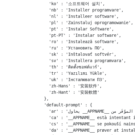
    'ko' : '소프트웨어 설치',

    'nb' : 'Installer programvare',

    'nl' : 'Installeer software',

    'pl' : 'Zainstaluj oprogramowanie',

    'pt' : 'Instalar Software',

    'pt-PT' : 'Instalar software',

    'ro' : 'Instalează software',

    'ru' : 'Установить ПО',

    'sk' : 'Inštalovať softvér',

    'sv' : 'Installera programvara',

    'th' : 'ติดตั้งซอฟต์แวร์',

    'tr' : 'Yazılımı Yükle',

    'uk' : 'Інсталювати ПЗ',

    'zh-Hans' : '安装软件',

    'zh-Hant' : '安裝軟體'

  },

  'default-prompt' : {

    'ar' : 'يحاول __APPNAME__ تثبيت البرنامج الموّفَر من Apple.',

    'ca' : '__APPNAME__ està intentant i
    'cs' : '__APPNAME__ se pokouší nains
    'da' : '__APPNAME__ prøver at instal