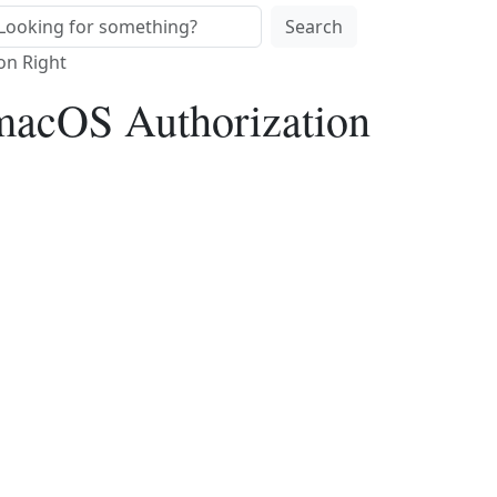
Search
on Right
e macOS Authorization