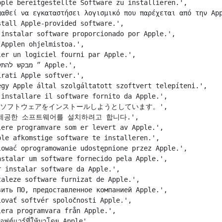
ple bereitgestellte Software zu installieren.',

αθεί να εγκαταστήσει λογισμικό που παρέχεται από την App
tall Apple-provided software.',

instalar software proporcionado por Apple.',

Applen ohjelmistoa.',

er un logiciel fourni par Apple.',

rati Apple softver.',

gy Apple által szolgáltatott szoftvert telepíteni.',

installare il software fornito da Apple.',

プル提供のソフトウェアをインストールしようとしています。',

le에서 제공한 소프트웨어를 설치하려고 합니다.',

ere programvare som er levert av Apple.',

le afkomstige software te installeren.',

ować oprogramowanie udostępnione przez Apple.',

stalar um software fornecido pela Apple.',

 instalar software da Apple.',

aleze software furnizat de Apple.',

ить ПО, предоставленное компанией Apple.',

ovať softvér spoločnosti Apple.',

era programvara från Apple.',

ต์แวร์ที่ให้มาโดย Apple',
