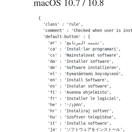
macOS 10.7 / 10.8
{

  'class' : 'rule',

  'comment' : 'Checked when user is inst
  'default-button' : {

    'ar' : 'تثبيت البرنامج',

    'ca' : 'Instal·lar programari',

    'cs' : 'Nainstalovat software',

    'da' : 'Installer software',

    'de' : 'Software installieren',

    'el' : 'Εγκατάσταση λογισμικού',

    'en' : 'Install Software',

    'es' : 'Instalar software',

    'fi' : 'Asenna ohjelmisto',

    'fr' : 'Installer le logiciel',

    'he' : 'התקן/י',

    'hr' : 'Instaliraj softver',

    'hu' : 'Szoftver telepítése',

    'it' : 'Installa software',

    'ja' : 'ソフトウェアをインストール',
