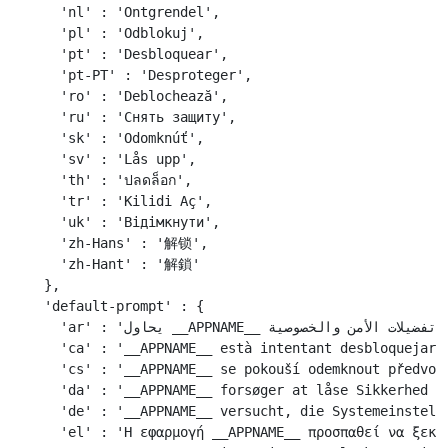
    'nl' : 'Ontgrendel',

    'pl' : 'Odblokuj',

    'pt' : 'Desbloquear',

    'pt-PT' : 'Desproteger',

    'ro' : 'Deblochează',

    'ru' : 'Снять защиту',

    'sk' : 'Odomknúť',

    'sv' : 'Lås upp',

    'th' : 'ปลดล็อก',

    'tr' : 'Kilidi Aç',

    'uk' : 'Відімкнути',

    'zh-Hans' : '解锁',

    'zh-Hant' : '解鎖'

  },

  'default-prompt' : {

    'ar' : 'يحاول __APPNAME__ إلغاء تأمين تفضيلات الأمن والخصوصية.',

    'ca' : '__APPNAME__ està intentant desbloquejar e
    'cs' : '__APPNAME__ se pokouší odemknout předvolb
    'da' : '__APPNAME__ forsøger at låse Sikkerhed & 
    'de' : '__APPNAME__ versucht, die Systemeinstellu
    'el' : 'Η εφαρμογή __APPNAME__ προσπαθεί να ξεκλε