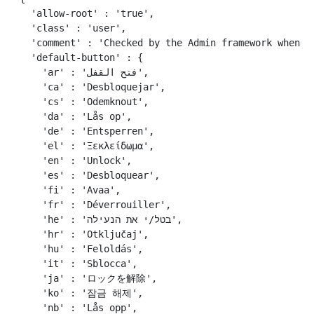
  'allow-root' : 'true',

  'class' : 'user',

  'comment' : 'Checked by the Admin framework when ma
  'default-button' : {

    'ar' : 'فتح القفل',

    'ca' : 'Desbloquejar',

    'cs' : 'Odemknout',

    'da' : 'Lås op',

    'de' : 'Entsperren',

    'el' : 'Ξεκλείδωμα',

    'en' : 'Unlock',

    'es' : 'Desbloquear',

    'fi' : 'Avaa',

    'fr' : 'Déverrouiller',

    'he' : 'בטל/י את הנעילה',

    'hr' : 'Otključaj',

    'hu' : 'Feloldás',

    'it' : 'Sblocca',

    'ja' : 'ロックを解除',

    'ko' : '잠금 해제',

    'nb' : 'Lås opp',
