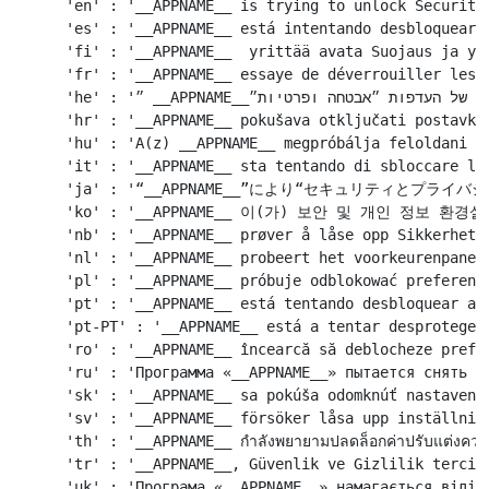
    'en' : '__APPNAME__ is trying to unlock Security 
    'es' : '__APPNAME__ está intentando desbloquear e
    'fi' : '__APPNAME__  yrittää avata Suojaus ja yks
    'fr' : '__APPNAME__ essaye de déverrouiller les p
    'he' : '״ __APPNAME__״ מבקש לבטל את הנעילה של העדפות ״אבטחה ופרטיות״.',

    'hr' : '__APPNAME__ pokušava otključati postavke 
    'hu' : 'A(z) __APPNAME__ megpróbálja feloldani a 
    'it' : '__APPNAME__ sta tentando di sbloccare le 
    'ja' : '“__APPNAME__”により“セキュリティとプラ
    'ko' : '__APPNAME__ 이(가) 보안 및 개인 정보 환
    'nb' : '__APPNAME__ prøver å låse opp Sikkerhet o
    'nl' : '__APPNAME__ probeert het voorkeurenpaneel
    'pl' : '__APPNAME__ próbuje odblokować preferencj
    'pt' : '__APPNAME__ está tentando desbloquear as 
    'pt-PT' : '__APPNAME__ está a tentar desproteger 
    'ro' : '__APPNAME__ încearcă să deblocheze prefer
    'ru' : 'Программа «__APPNAME__» пытается снять за
    'sk' : '__APPNAME__ sa pokúša odomknúť nastavenia
    'sv' : '__APPNAME__ försöker låsa upp inställning
    'th' : '__APPNAME__ กำลังพยายามปลดล็อกค่าปรับแต่งความ
    'tr' : '__APPNAME__, Güvenlik ve Gizlilik tercihl
    'uk' : 'Програма «__APPNAME__» намагається відімк