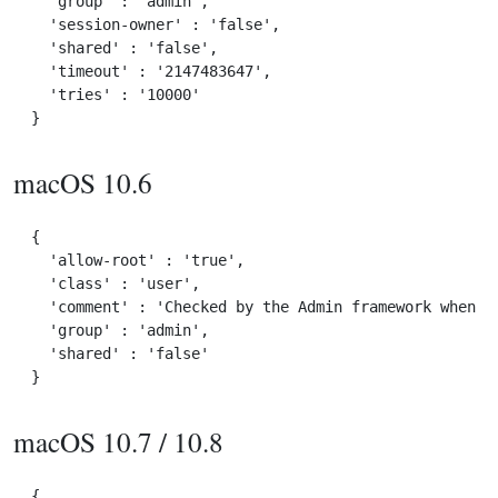
  'group' : 'admin',

  'session-owner' : 'false',

  'shared' : 'false',

  'timeout' : '2147483647',

  'tries' : '10000'

macOS 10.6
{

  'allow-root' : 'true',

  'class' : 'user',

  'comment' : 'Checked by the Admin framework when ma
  'group' : 'admin',

  'shared' : 'false'

macOS 10.7 / 10.8
{
