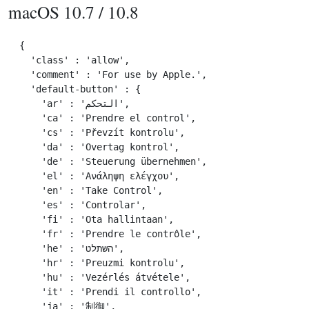
macOS 10.7 / 10.8
{

  'class' : 'allow',

  'comment' : 'For use by Apple.',

  'default-button' : {

    'ar' : 'التحكم',

    'ca' : 'Prendre el control',

    'cs' : 'Převzít kontrolu',

    'da' : 'Overtag kontrol',

    'de' : 'Steuerung übernehmen',

    'el' : 'Ανάληψη ελέγχου',

    'en' : 'Take Control',

    'es' : 'Controlar',

    'fi' : 'Ota hallintaan',

    'fr' : 'Prendre le contrôle',

    'he' : 'השתלט',

    'hr' : 'Preuzmi kontrolu',

    'hu' : 'Vezérlés átvétele',

    'it' : 'Prendi il controllo',

    'ja' : '制御',
