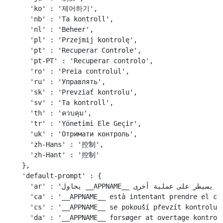
    'ko' : '제어하기',

    'nb' : 'Ta kontroll',

    'nl' : 'Beheer',

    'pl' : 'Przejmij kontrolę',

    'pt' : 'Recuperar Controle',

    'pt-PT' : 'Recuperar controlo',

    'ro' : 'Preia controlul',

    'ru' : 'Управлять',

    'sk' : 'Prevziať kontrolu',

    'sv' : 'Ta kontroll',

    'th' : 'ควบคุม',

    'tr' : 'Yönetimi Ele Geçir',

    'uk' : 'Отримати контроль',

    'zh-Hans' : '控制',

    'zh-Hant' : '控制'

  },

  'default-prompt' : {

    'ar' : 'يحاول __APPNAME__ أن يسيطر على عملية أخرى.',

    'ca' : '__APPNAME__ està intentant prendre el con
    'cs' : '__APPNAME__ se pokouší převzít kontrolu n
    'da' : '__APPNAME__ forsøger at overtage kontroll