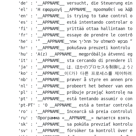
    'de' : '__APPNAME__ versucht, die Steuerung eines
    'el' : 'Η εφαρμογή __APPNAME__ προσπαθεί να λάβει
    'en' : '__APPNAME__ is trying to take control of 
    'es' : '__APPNAME__ está intentando controlar otr
    'fi' : '__APPNAME__ yrittää ottaa hallintaan tois
    'fr' : '__APPNAME__ essaye de prendre le contrôle
    'he' : '״ __APPNAME__״ מבקש להשתלט על תהליך אחר.',

    'hr' : '__APPNAME__ pokušava preuzeti kontrolu na
    'hu' : 'A(z) __APPNAME__ megpróbálja átvenni egy 
    'it' : '__APPNAME__ sta cercando di prendere il c
    'ja' : '__APPNAME__ は、ほかのプロセスを制御しよう
    'ko' : '__APPNAME__이(가) 다른 프로세스를 제어하려고
    'nb' : '__APPNAME__ prøver å styre en annen prose
    'nl' : '__APPNAME__ probeert het beheer van een a
    'pl' : '__APPNAME__ próbuje przejąć kontrolę nad 
    'pt' : '__APPNAME__ está tentando assumir o contr
    'pt-PT' : 'O __APPNAME__ está a tentar controlar 
    'ro' : '__APPNAME__ încearcă să preia controlul u
    'ru' : 'Программа «__APPNAME__» пытается взять по
    'sk' : '__APPNAME__ sa pokúša prevziať kontrolu n
    'sv' : '__APPNAME__ försöker ta kontroll över en 